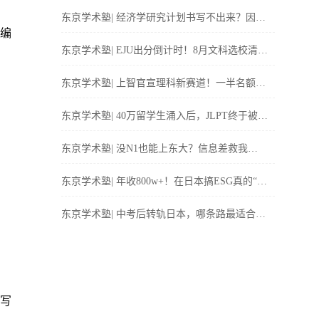
东京学术塾| 经济学研究计划书写不出来？因为
你根本没看过这五本！
编
东京学术塾| EJU出分倒计时！8月文科选校清单
抢先看！
东京学术塾| 上智官宣理科新赛道！一半名额留
给留学生！
东京学术塾| 40万留学生涌入后，JLPT终于被逼
改革了......
东京学术塾| 没N1也能上东大？信息差救我
命……
东京学术塾| 年收800w+！在日本搞ESG真的“冷
门贵”，连三菱都在抢人...
东京学术塾| 中考后转轨日本，哪条路最适合你
家孩子？
写
—