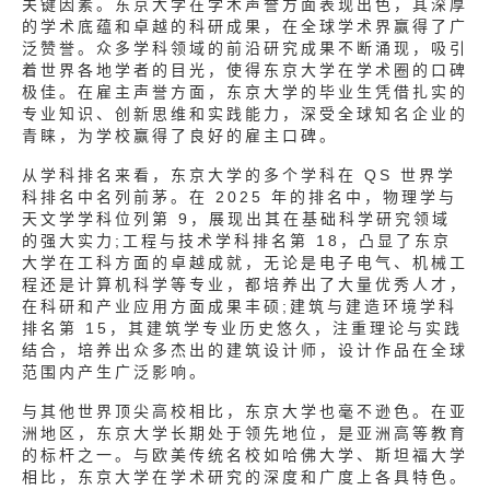
关键因素。东京大学在学术声誉方面表现出色，其深厚
的学术底蕴和卓越的科研成果，在全球学术界赢得了广
泛赞誉。众多学科领域的前沿研究成果不断涌现，吸引
着世界各地学者的目光，使得东京大学在学术圈的口碑
极佳。在雇主声誉方面，东京大学的毕业生凭借扎实的
专业知识、创新思维和实践能力，深受全球知名企业的
青睐，为学校赢得了良好的雇主口碑。
从学科排名来看，东京大学的多个学科在 QS 世界学
科排名中名列前茅。在 2025 年的排名中，物理学与
天文学学科位列第 9，展现出其在基础科学研究领域
的强大实力;工程与技术学科排名第 18，凸显了东京
大学在工科方面的卓越成就，无论是电子电气、机械工
程还是计算机科学等专业，都培养出了大量优秀人才，
在科研和产业应用方面成果丰硕;建筑与建造环境学科
排名第 15，其建筑学专业历史悠久，注重理论与实践
结合，培养出众多杰出的建筑设计师，设计作品在全球
范围内产生广泛影响。
与其他世界顶尖高校相比，东京大学也毫不逊色。在亚
洲地区，东京大学长期处于领先地位，是亚洲高等教育
的标杆之一。与欧美传统名校如哈佛大学、斯坦福大学
相比，东京大学在学术研究的深度和广度上各具特色。