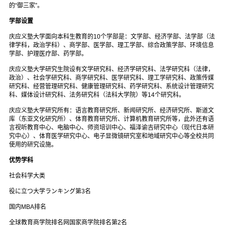
的“御三家”。
学部设置
庆应义塾大学面向本科生教育的10个学部是：文学部、经济学部、法学部（法
律学科，政治学科）、商学部、医学部、理工学部、综合政策学部、环境信息
学部、护理医疗部、药学部。
庆应义塾大学研究生院设有文学研究科、经济学研究科、法学研究科（法律，
政治）、社会学研究科、商学研究科、医学研究科、理工学研究科、政策传媒
研究科、经营管理研究科、健康管理研究科、药学研究科、系统设计管理研究
科、媒体设计研究科、法务研究科（法科大学院）等14个研究科。
庆应义塾大学研究所有：语言教育研究所、新闻研究所、经济研究所、斯道文
库（东亚文化研究所）、体育教育研究所、计算机教育研究所等，此外还有语
言视听教育中心、电脑中心、师资培训中心、福泽谕吉研究中心（现代日本研
究中心）、体育医学研究中心、电子显微镜研究室和地域研究中心等全校共同
使用的研究设施。
优势学科
社会科学大类
役に立つ大学ランキング第3名
国内MBA排名
全球教育商学院排名网国家商学院排名第2名