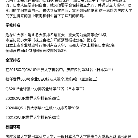
的两个主要具体目标，提倡以"接近世间一般日用的实学"作为教育课程的主
流，日本人民要走向自由，就必须要学会保持独立之心，并通过立志尚学，以
实用的学问丰富自己，来达到解放自我，富国强民的境界.这一思想为庆应大学
的学生将来的就业取向和创业留下了深刻的影响。
学校排名
危ない大学・消える大学排名与东大、京大同为最高等级SA级
本当に强い大学（株式会社东洋経済新报社公布）第1名
日本上市企业就业排行榜列东京大学、京都大学之上排名日本第1名
全球高校网(4ICU)国家高校排名第3名
全球排名
在2015年的CWUR世界大学排名中，庆应位列第34名（日本第三）
担任世界500强企业CEO校友人数全球第9名（亚洲第二）
QS2015全球就业力排名全球第37名（日本第三）
2020CWUR世界大学排名第86位
2020年QS世界大学毕业生就业力排名第50位
2021CWUR世界大学排名第83位
校园环境
庆应义塾大学是日本私立大学，一般日本私立大学是由个人或私人财团出资建