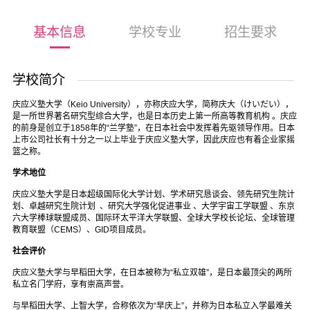
基本信息
学校专业
招生要求
学校简介
庆应义塾大学（Keio University），亦称庆应大学，简称庆大（けいだい），
是一所世界著名研究型综合大学，也是日本历史上第一所高等教育机构 。庆应
的前身是创立于1858年的“兰学塾”，在日本社会中发挥着先驱领导作用。日本
上市公司社长有十分之一以上毕业于庆应义塾大学，因此庆应也有着企业家摇
篮之称。
学术地位
庆应义塾大学是日本超级国际化大学计划、学术研究恳谈会、领先研究生院计
划、卓越研究生院计划 、研究大学强化促进事业 、大学宇宙工学联盟 、东京
六大学棒球联盟成员、国际环太平洋大学联盟、全球大学校长论坛、全球管理
教育联盟（CEMS）、GID项目成员。
社会评价
庆应义塾大学与早稻田大学，在日本被称为“私立双雄”，是日本最顶尖的两所
私立名门学府，享有崇高声誉。
与早稻田大学、上智大学，合称依次为“早庆上”，并称为日本私立入学最难关