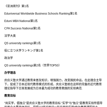
《亚洲周刊》第1名
Eduniversal Worldwide Business Schools Ranking第1名
Eduni MBA National第1名
CPA Success National第1名
法学大类
QS university rankings第1名
役に立つ大学ランキング第1名
政治学
QS university rankings第2名（世界TOP50）
办学理念
庆应义塾大学通过教育来普及知识，增强国力，改变国民命运。在此理念主导
下，促成了日本近现代教育模式的形成，庆应义塾就在这样的完备的近代教育
理论指导下日渐发展成为日本最为成功的教育救国的实验典范.
教育目标
"尚实学，倡独立"是庆应义塾大学的教育目标."实学"与"独立"是教育实验所倡导